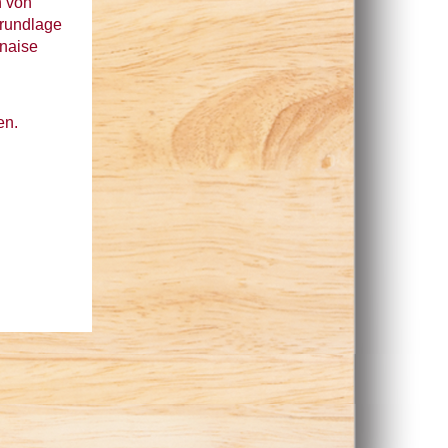
n von
Grundlage
rnaise
en.