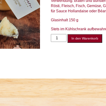
Verwendung: braten und dünste
Rösti, Fleisch, Fisch, Gemüse, 
für Sauce Hollandaise oder Béa
Glasinhalt 150 g
Stets im Kühlschrank aufbewahr
Eingesottene
In den Warenkorb
Butter
Menge