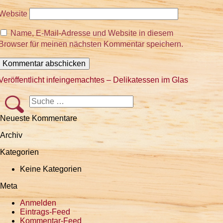
Website
Name, E-Mail-Adresse und Website in diesem
Browser für meinen nächsten Kommentar speichern.
Beitragsnavigation
Veröffentlicht in
feingemachtes – Delikatessen im Glas
Suche
Suchen
nach:
Neueste Kommentare
Archiv
Kategorien
Keine Kategorien
Meta
Anmelden
Eintrags-Feed
Kommentar-Feed