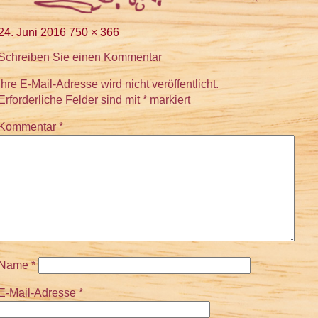
Veröffentlicht
Volle
24. Juni 2016
750 × 366
am
Größe
Schreiben Sie einen Kommentar
Ihre E-Mail-Adresse wird nicht veröffentlicht.
Erforderliche Felder sind mit
*
markiert
Kommentar
*
Name
*
E-Mail-Adresse
*