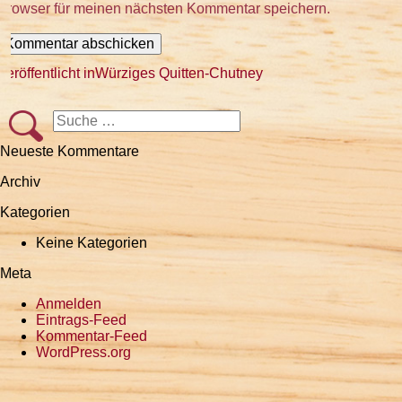
Browser für meinen nächsten Kommentar speichern.
Beitragsnavigation
Veröffentlicht in
Würziges Quitten-Chutney
Suche
Suchen
nach:
Neueste Kommentare
Archiv
Kategorien
Keine Kategorien
Meta
Anmelden
Eintrags-Feed
Kommentar-Feed
WordPress.org