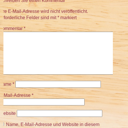
Schreiben Sie einen Kommentar
Ihre E-Mail-Adresse wird nicht veröffentlicht.
Erforderliche Felder sind mit
*
markiert
Kommentar
*
Name
*
E-Mail-Adresse
*
Website
Name, E-Mail-Adresse und Website in diesem