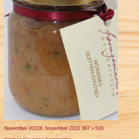
Veröffentlicht
Volle
8. November 2022
8. November 2022
397 × 530
am
Größe