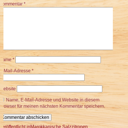
Kommentar
*
Name
*
E-Mail-Adresse
*
Website
Name, E-Mail-Adresse und Website in diesem
Browser für meinen nächsten Kommentar speichern.
Beitragsnavigation
Veröffentlicht in
Marokkanische Salzzitronen