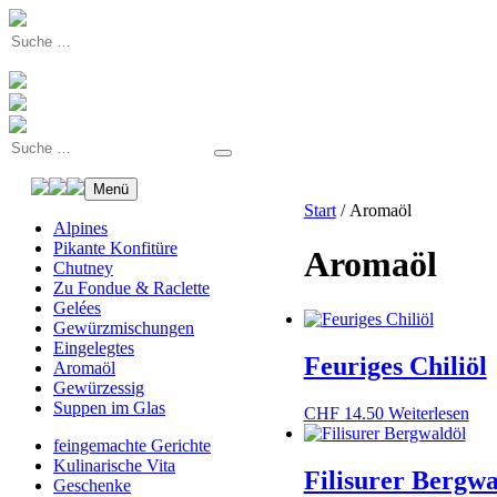
Menü
Start
/ Aromaöl
Alpines
Pikante Konfitüre
Aromaöl
Chutney
Zu Fondue & Raclette
Gelées
Gewürzmischungen
Eingelegtes
Feuriges Chiliöl
Aromaöl
Gewürzessig
Suppen im Glas
CHF
14.50
Weiterlesen
feingemachte Gerichte
Kulinarische Vita
Filisurer Bergwa
Geschenke